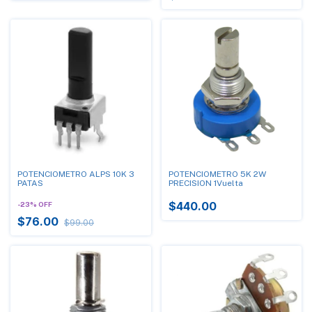
POTENCIOMETRO ALPS 10K 3
POTENCIOMETRO 5K 2W
PATAS
PRECISION 1Vuelta
$440.00
-
23
%
OFF
$76.00
$99.00