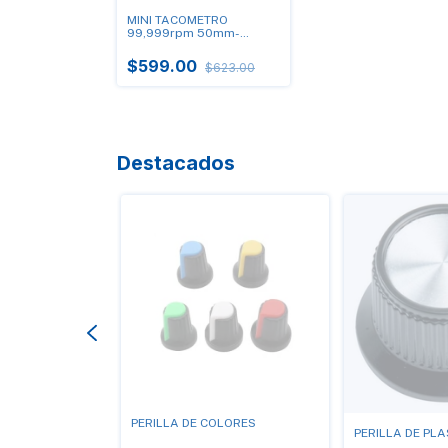
MINI TACOMETRO
99,999rpm 50mm-
200mm UT-373
$599.00
$623.00
Destacados
ON
PERILLA DE COLORES
PERILLA DE PLA
PORTATIL 16Mhz.