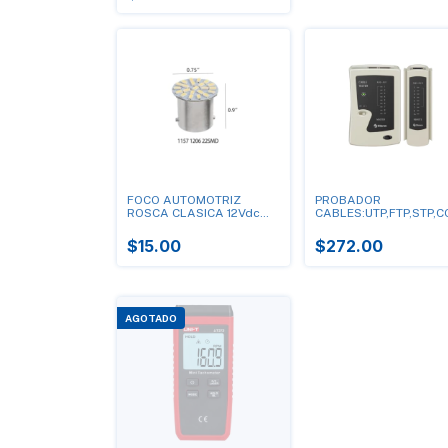
FOCO AUTOMOTRIZ
PROBADOR
ROSCA CLASICA 12Vdc
CABLES:UTP,FTP,STP,C
5W
$15.00
$272.00
AGOTADO