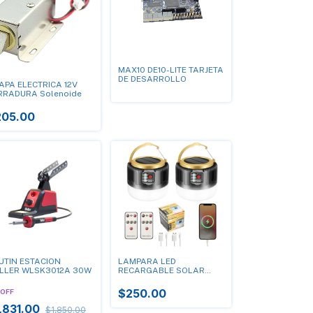
MAX10 DE10-LITE TARJETA
DE DESARROLLO
APA ELECTRICA 12V
RRADURA Solenoide
205.00
UTIN ESTACION
LAMPARA LED
LLER WLSK3012A 30W
RECARGABLE SOLAR
360°
$250.00
OFF
,831.00
$1,850.00