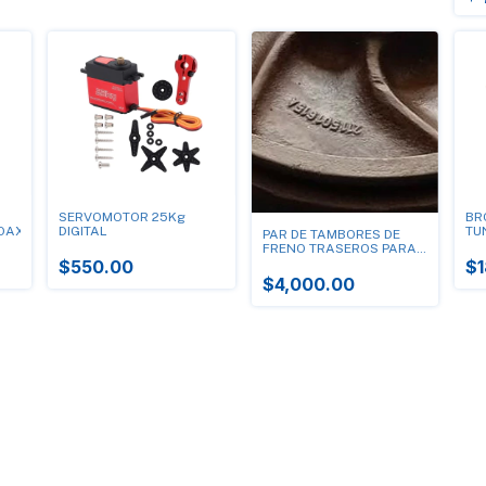
SERVOMOTOR 25Kg
BR
OAXIAL,Telefóno
DIGITAL
TU
PAR DE TAMBORES DE
1.
FRENO TRASEROS PARA
VOLKSWAGEN COMBI
$550.00
$1
211501615A USADOS
$4,000.00