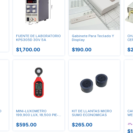
FUENTE DE LABORATORIO
Gabinete Para Teclado Y
CH
KPS305D 30V 5A
Display
CE
$1,700.00
$190.00
$
D
MINI-LUXOMETRO
KIT DE LLANTAS MICRO
CA
199,900 LUX, 18,500 PIE-
SUMO ECONOMICAS
WE
CANDELA
$595.00
$265.00
-
1
%
$1