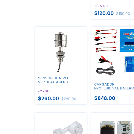
48
-
20
%
OFF
$120.00
$150.00
SENSOR DE NIVEL
VERTICAL ACERO
CARGADOR
INOXIDABLE
PROFESIONAL BATERI
-
7
%
OFF
LiPo IMAX B6AC
80W(NUEVO MODELO
$848.00
$260.00
$280.00
2024!!!)