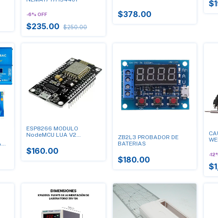
$1
$378.00
-
6
%
OFF
$235.00
$250.00
ESP8266 MODULO
CA
NodeMCU LUA V2
ZB2L3 PROBADOR DE
WE
CH340G
AS
BATERIAS
$160.00
-
12
$180.00
$1