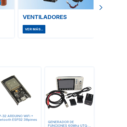
VENTILADORES
VER MÁS...
P-32 ARDUINO WiFi +
uetooth ESP32 38pines
GENERADOR DE
FUNCIONES 60Mhz UTG-