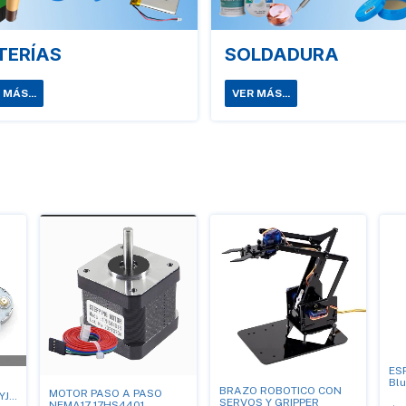
TERÍAS
SOLDADURA
 MÁS...
VER MÁS...
ES
Bl
BRAZO ROBOTICO CON
MOTOR PASO A PASO
YJ-
SERVOS Y GRIPPER
NEMA17 17HS4401