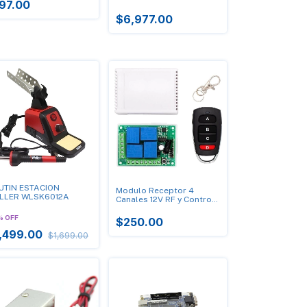
97.00
962E
$6,977.00
UTIN ESTACION
Modulo Receptor 4
LLER WLSK6012A
Canales 12V RF y Control
Remoto Inalámbrico 433
Mhz
%
OFF
$250.00
,499.00
$1,699.00