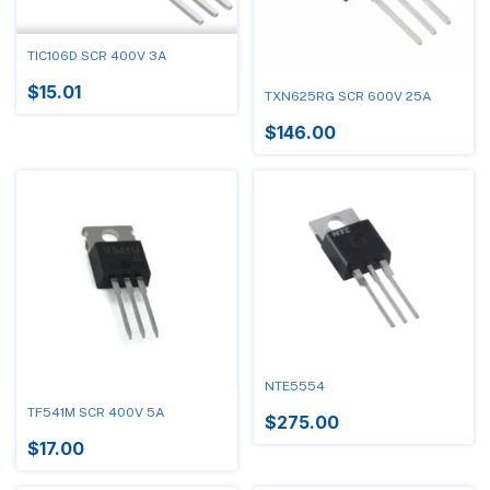
TIC106D SCR 400V 3A
$15.01
TXN625RG SCR 600V 25A
$146.00
NTE5554
TF541M SCR 400V 5A
$275.00
$17.00