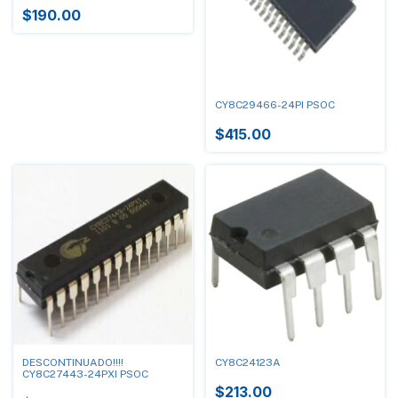
$190.00
CY8C29466-24PI PSOC
$415.00
DESCONTINUADO!!!!
CY8C24123A
CY8C27443-24PXI PSOC
$213.00