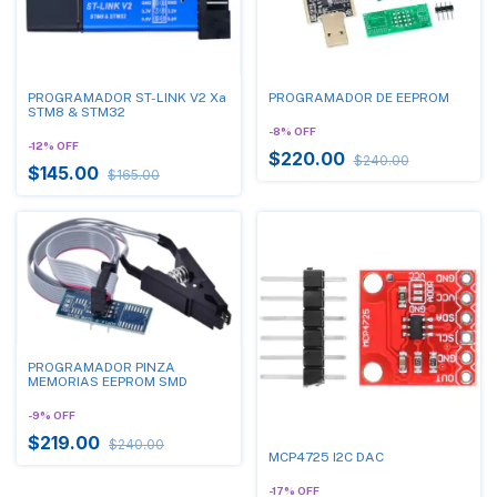
PROGRAMADOR ST-LINK V2 Xa
PROGRAMADOR DE EEPROM
STM8 & STM32
-
8
%
OFF
-
12
%
OFF
$220.00
$240.00
$145.00
$165.00
PROGRAMADOR PINZA
MEMORIAS EEPROM SMD
-
9
%
OFF
$219.00
$240.00
MCP4725 I2C DAC
-
17
%
OFF