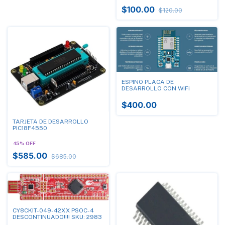
$100.00
$120.00
ESPINO PLACA DE
DESARROLLO CON WiFi
$400.00
TARJETA DE DESARROLLO
PIC18F4550
-
15
%
OFF
$585.00
$685.00
CY8CKIT-049-42XX PSOC-4
DESCONTINUADO!!!! SKU: 2983