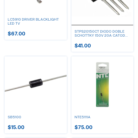
LC5910 DRIVER BLACKLIGHT
LED TV
STPS20150CT DIODO DOBLE
$67.00
SCHOTTKY 150V 20A CATODO
COMUN
$41.00
SB5100
NTE5111A
$15.00
$75.00