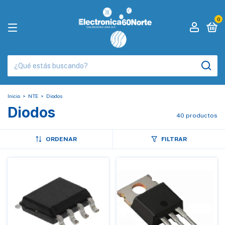
0
Inicio
>
NTE
>
Diodos
Diodos
40 productos
ORDENAR
FILTRAR