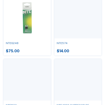
NTE6248
NTE574
$75.00
$14.00