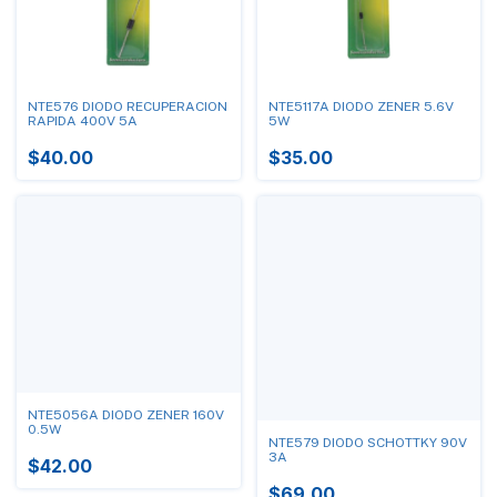
NTE576 DIODO RECUPERACION
NTE5117A DIODO ZENER 5.6V
RAPIDA 400V 5A
5W
$40.00
$35.00
NTE5056A DIODO ZENER 160V
0.5W
NTE579 DIODO SCHOTTKY 90V
3A
$42.00
$69.00