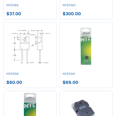
NTE589
NTE5921
$37.00
$300.00
NTE598
NTE599
$60.00
$69.00