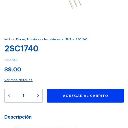
Inicio
>
Diodos, Trisistores y Transistores
>
NPN
>
2SC1740
2SC1740
SKU:
4802
$9.00
Ver más detalles
Descripción