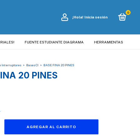
0
¡Hola!
Inicia sesión
RIALES!
FUENTE ESTUDIANTE DIAGRAMA
HERRAMIENTAS
e Interruptores
>
Bases CI
>
BASE FINA 20 PINES
INA 20 PINES
s