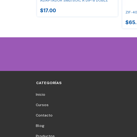
ADAPTADOR SMD/SOIC A DIP-8 DOBLE
$17.00
ZIF-4
$65
CATEGORÍAS
Inicio
Cursos
Contacto
Blog
Productos