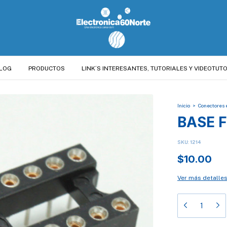
LOG
PRODUCTOS
LINK´S INTERESANTES, TUTORIALES Y VIDEOTUTO
Inicio
>
Conectores 
BASE F
SKU:
1214
$10.00
Ver más detalle