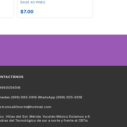
BASE 40 PINES
BASE 16 PINES
$7.00
$4.00
ONTACTÁNOS
9993056518
madas (999) 993-0916 WhatsApp (999) 305-6518
ectronica60norte@hotmail.com
cc. Villas del Sol, Mérida, Yucatán México Estamos a 6
dras del Tecnológico de sur a norte y frente al CBTis