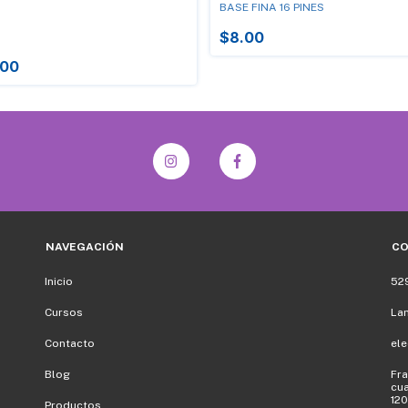
BASE FINA 16 PINES
$8.00
0
.00
NAVEGACIÓN
C
Inicio
52
Cursos
La
Contacto
el
Blog
Fra
cua
120
Productos