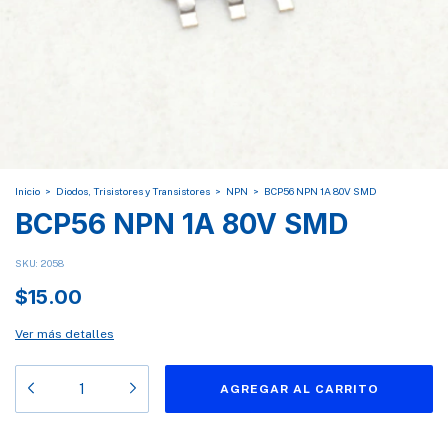
Inicio
>
Diodos, Trisistores y Transistores
>
NPN
>
BCP56 NPN 1A 80V SMD
BCP56 NPN 1A 80V SMD
SKU:
2058
$15.00
Ver más detalles