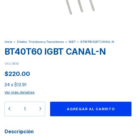
Inicio
>
Diodos, Trisistores y Transistores
>
IGBT
>
BT40T60 IGBT CANAL-N
BT40T60 IGBT CANAL-N
SKU:
9850
$220.00
24
x
$12.91
Ver más detalles
Descripción