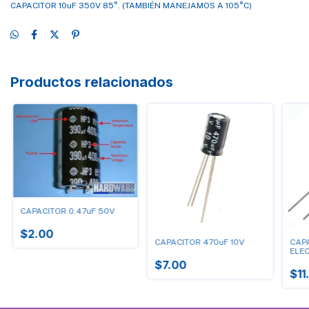
CAPACITOR 10uF 350V 85°. (TAMBIÉN MANEJAMOS A 105°C)
Productos relacionados
CAPACITOR 0.47uF 50V
$2.00
CAPACITOR 470uF 10V
CAPA
ELEC
$7.00
$11