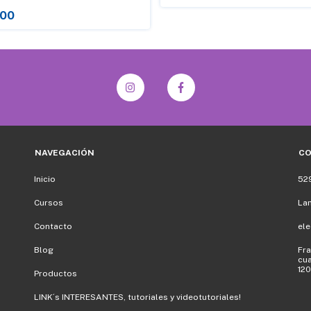
.00
NAVEGACIÓN
C
Inicio
52
Cursos
La
Contacto
el
Blog
Fra
cua
120
Productos
LINK´s INTERESANTES, tutoriales y videotutoriales!