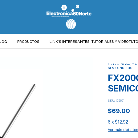
LOG
PRODUCTOS
LINK´S INTERESANTES, TUTORIALES Y VIDEOTUTO
Inicio
>
Diodos, Tris
SEMICONDUCTOR
FX200
SEMIC
SKU:
10567
$69.00
6
x
$12.92
Ver más detalle