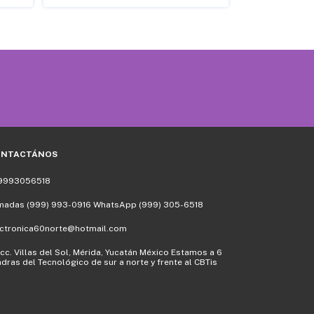
$6.00
ONTACTÁNOS
9993056518
madas (999) 993-0916 WhatsApp (999) 305-6518
ectronica60norte@hotmail.com
cc. Villas del Sol, Mérida, Yucatán México Estamos a 6
dras del Tecnológico de sur a norte y frente al CBTis