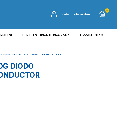
0
¡Hola!
Inicia sesión
RIALES!
FUENTE ESTUDIANTE DIAGRAMA
HERRAMIENTAS
istores y Transistores
>
Diodos
>
FX2000G DIODO
0G DIODO
ONDUCTOR
s