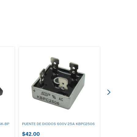
5K-BP
PUENTE DE DIODOS 600V 25A KBPC2506
1N4740 DIODO Z
$42.00