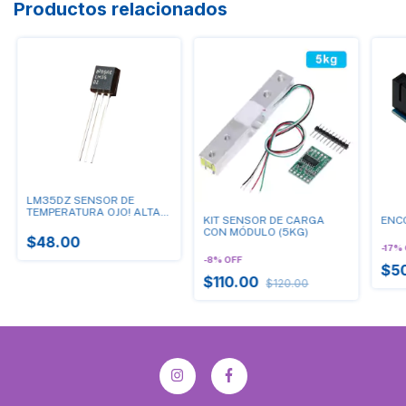
Productos relacionados
LM35DZ SENSOR DE
TEMPERATURA OJO! ALTA
KIT SENSOR DE CARGA
ENC
CALIDAD!! VIENE PROBADO
CON MÓDULO (5KG)
Y CHECADO AL 100!
$48.00
-
17
%
-
8
%
OFF
$5
$110.00
$120.00