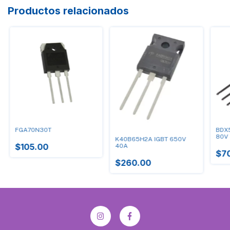
Productos relacionados
FGA70N30T
BDX
80V 
K40B65H2A IGBT 650V
H20
$105.00
40A
$7
$260.00