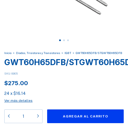
Inicio
>
Diodos, Trisistores y Transistores
>
IGBT
>
GWT60H65DFB/STGWT60H65DFB
GWT60H65DFB/STGWT60H65
SKU:
8905
$275.00
24
x
$16.14
Ver más detalles