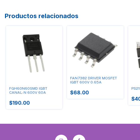
Productos relacionados
FAN7382 DRIVER MOSFET
IGBT 600V 0.65A
FGH60N60SMD IGBT
PS2
$68.00
CANAL-N 600V 60A
$4
$190.00