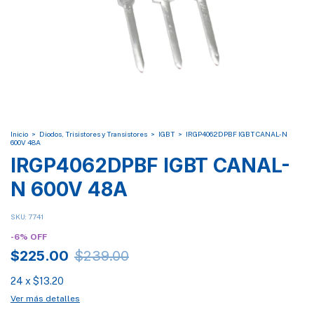
Inicio
>
Diodos, Trisistores y Transistores
>
IGBT
>
IRGP4062DPBF IGBT CANAL-N
600V 48A
IRGP4062DPBF IGBT CANAL-
N 600V 48A
SKU:
7741
-
6
%
OFF
$225.00
$239.00
24
x
$13.20
Ver más detalles