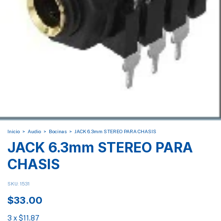
Inicio
>
Audio
>
Bocinas
>
JACK 6.3mm STEREO PARA CHASIS
JACK 6.3mm STEREO PARA
CHASIS
SKU:
1531
$33.00
3
x
$11.87