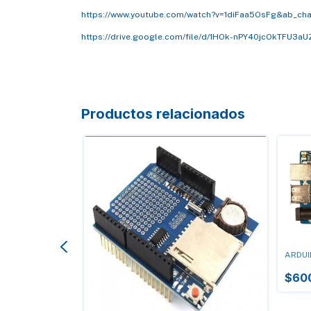
https://www.youtube.com/watch?v=1diFaa5OsFg&ab_chan
https://drive.google.com/file/d/1HOk-nPY40jcOkTFU3a
Productos relacionados
ARDUI
CRO ATMEGA328
$60
!