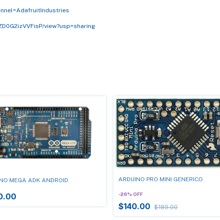
nel=AdafruitIndustries
UZD0G2izVVFisP/view?usp=sharing
ARDUINO PRO MINI GENERICO
NO MEGA ADK ANDROID
-
26
%
OFF
0.00
$140.00
$189.00