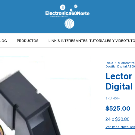
LOG
PRODUCTOS
LINK´S INTERESANTES, TUTORIALES Y VIDEOTUTO
Inicio
>
Microcontro
Dactilar Digital AS6
Lector 
Digita
SKU:
4604
$525.00
24
x
$30.80
Ver más detalle