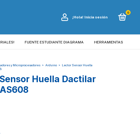
0
¡Hola!
Inicia sesión
RIALES!
FUENTE ESTUDIANTE DIAGRAMA
HERRAMIENTAS
ladores y Microprocesadores
>
Arduino
>
Lector Sensor Huella
08
Sensor Huella Dactilar
l AS608
s