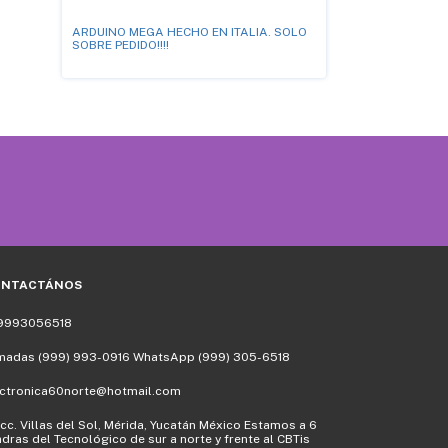
ARDUINO MEGA HECHO EN ITALIA. SOLO
AGOTADO!!! KIT 
SOBRE PEDIDO!!!!
MicroSD, ELIMI
DISIPADORES, C
ONTACTÁNOS
9993056518
madas (999) 993-0916 WhatsApp (999) 305-6518
ectronica60norte@hotmail.com
cc. Villas del Sol, Mérida, Yucatán México Estamos a 6
dras del Tecnológico de sur a norte y frente al CBTis