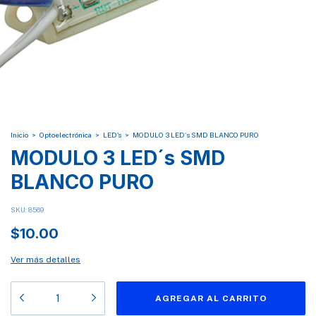
Inicio
>
Optoelectrónica
>
LED's
>
MODULO 3 LED´s SMD BLANCO PURO
MODULO 3 LED´s SMD
BLANCO PURO
SKU:
8569
$10.00
Ver más detalles