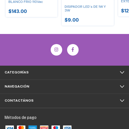
EXT
BLANCO FRIO 110Vac
DISIPADOR LED´s DE 1W Y
$12
3W
$143.00
$9.00
CATEGORÍAS
NAVEGACIÓN
CONTACTÁNOS
Métodos de pago