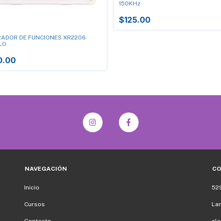
150KHz
$125.00
ADOR DE FUNCIONES XR2206
LO
0.00
NAVEGACIÓN
C
Inicio
52
Cursos
La