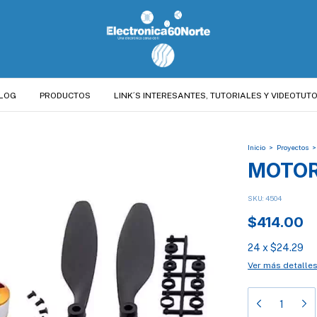
LOG
PRODUCTOS
LINK´S INTERESANTES, TUTORIALES Y VIDEOTUTO
Inicio
>
Proyectos
>
MOTOR
SKU:
4504
$414.00
24
x
$24.29
Ver más detalle