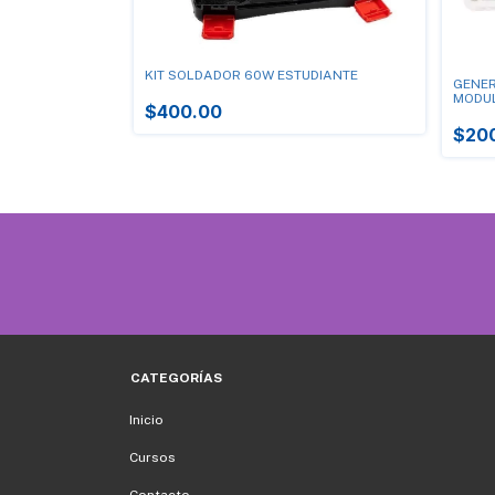
A SERVOS
KIT SOLDADOR 60W ESTUDIANTE
GENER
MODU
$400.00
$20
CATEGORÍAS
Inicio
Cursos