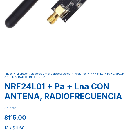
Inicio
>
Microcontroladores y Microprocesadores
>
Arduino
>
NRF24L01 + Pa + Lna CON
ANTENA, RADIOFRECUENCIA
NRF24L01 + Pa + Lna CON
ANTENA, RADIOFRECUENCIA
SKU:
5061
$115.00
12
x
$11.68