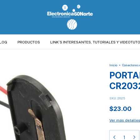
LOG
PRODUCTOS
LINK´S INTERESANTES, TUTORIALES Y VIDEOTUTO
Inicio
>
Conectores 
PORTA
CR203
SKU:
2625
$23.00
Ver más detalle