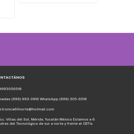
CONECTOR PLUG
$18.00
ONTACTÁNOS
9993056518
madas (999) 993-0916 WhatsApp (999) 305-6518
ectronica60norte@hotmail.com
cc. Villas del Sol, Mérida, Yucatán México Estamos a 6
dras del Tecnológico de sur a norte y frente al CBTis