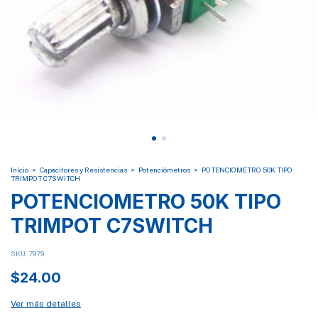
Inicio
>
Capacitores y Resistencias
>
Potenciómetros
>
POTENCIOMETRO 50K TIPO
TRIMPOT C7SWITCH
POTENCIOMETRO 50K TIPO
TRIMPOT C7SWITCH
SKU:
7979
$24.00
Ver más detalles