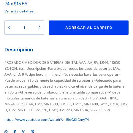
24
x
$15.55
Ver más detalles
Descripción
PROBADOR MEDIDOR DE BATERIAS DIGITAL AAA, AA, 9V, LR44, 18650
BOTÓN, Etc...Descripción -Para probar todos los tipos de baterías (AA,
AAA, C, D, 9 V, tipo boton,mini, etc) -No necesita baterías para operar -
Puede probar rápidamente la capacidad de su batería -Adecuado para
baterías recargables y desechables -Indica el nivel de carga de la batería
en Volts -Al reverso del probador viene una tabla comparativa -Prueba
múltiples tamaños de baterías en una sola unidad. (1,5 V: AAA, HP16,
MN2400, R03, AA, HP7, MN1500, UM3, c, HP11, MN1400, SP11, LR14, UM2,
D, HP2, MN1300, SP2, r20, UM1; 9 V: PP3, MN1604, 6F22, 006 P)
https://www.youtube.com/watch?v=1BsGSlCmyT4