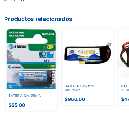
Productos relacionados
BATERIA LiPo 11.1V
BATE
1800mAh
130
BATERIA 12V, 55mA
$960.00
$47
$25.00