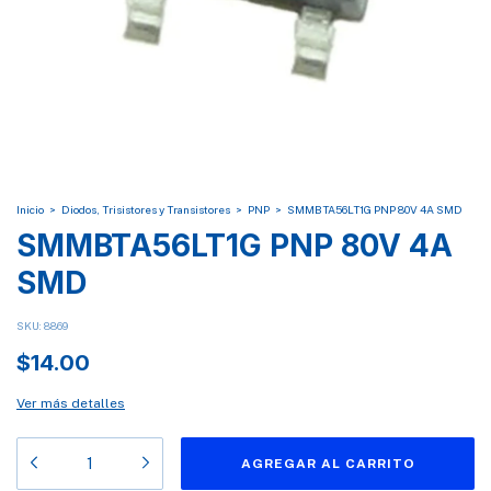
Inicio
>
Diodos, Trisistores y Transistores
>
PNP
>
SMMBTA56LT1G PNP 80V 4A SMD
SMMBTA56LT1G PNP 80V 4A
SMD
SKU:
8869
$14.00
Ver más detalles