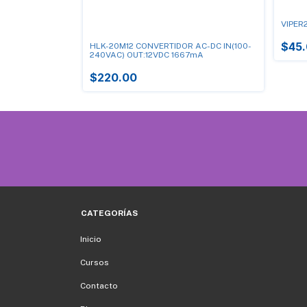
VIPER
$45
R DC-DC 600V
HLK-20M12 CONVERTIDOR AC-DC IN(100-
240VAC) OUT:12VDC 1667mA
$220.00
CATEGORÍAS
Inicio
Cursos
Contacto