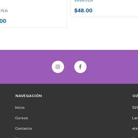
VIPER17LN
$48.00
27LN
.00
NAVEGACIÓN
C
Inicio
52
Cursos
La
Contacto
el