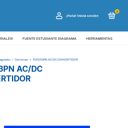
0
¡Hola!
Inicia sesión
RIALES!
FUENTE ESTUDIANTE DIAGRAMA
HERRAMIENTAS
tegrados
>
Conversor
>
TOP253PN AC/DC CONVERTIDOR
3PN AC/DC
RTIDOR
s