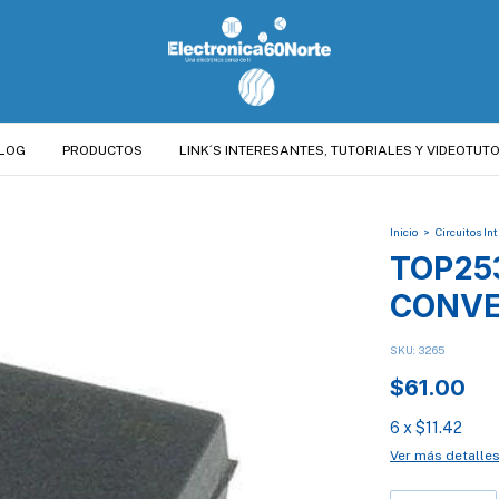
LOG
PRODUCTOS
LINK´S INTERESANTES, TUTORIALES Y VIDEOTUTO
Inicio
>
Circuitos In
TOP25
CONVE
SKU:
3265
$61.00
6
x
$11.42
Ver más detalle