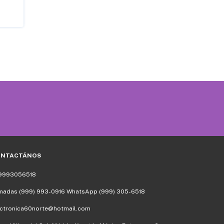
TOP242PN CONV
$78.00
ONTACTÁNOS
9993056518
madas (999) 993-0916 WhatsApp (999) 305-6518
ectronica60norte@hotmail.com