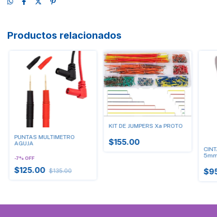
Productos relacionados
KIT DE JUMPERS Xa PROTO
PUNTAS MULTIMETRO
$155.00
AGUJA
CINT
5m
-
7
%
OFF
$125.00
$9
$135.00