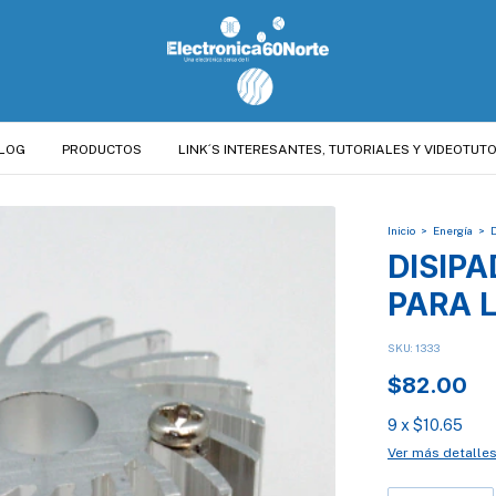
LOG
PRODUCTOS
LINK´S INTERESANTES, TUTORIALES Y VIDEOTUTO
Inicio
>
Energía
>
DISIP
PARA L
SKU:
1333
$82.00
9
x
$10.65
Ver más detalle