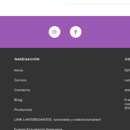
NAVEGACIÓN
C
Inicio
52
Cursos
La
Contacto
el
Blog
Fra
cua
120
Productos
LINK´s INTERESANTES, tutoriales y videotutoriales!
Fuente Estudiante Diagrama