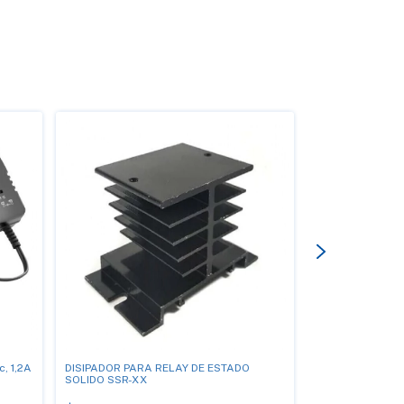
c, 1,2A
DISIPADOR PARA RELAY DE ESTADO
MICA PARA DISI
SOLIDO SSR-XX