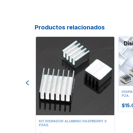
Productos relacionados
DISIP
PZA.
$15.
OR 5X5cm X3mm
KIT DISIPADOR ALUMINIO RASPBERRY 3
PZAS.