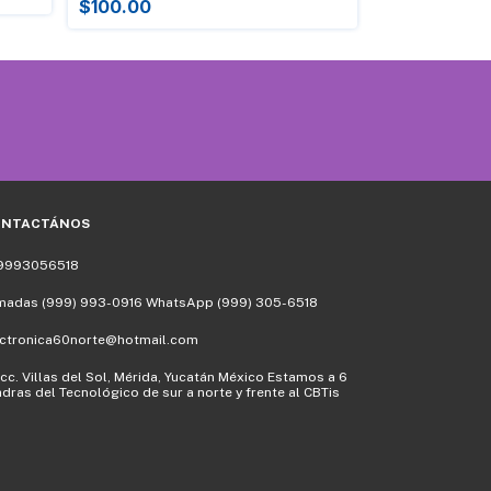
$4.00
$100.00
ONTACTÁNOS
9993056518
madas (999) 993-0916 WhatsApp (999) 305-6518
ectronica60norte@hotmail.com
cc. Villas del Sol, Mérida, Yucatán México Estamos a 6
dras del Tecnológico de sur a norte y frente al CBTis